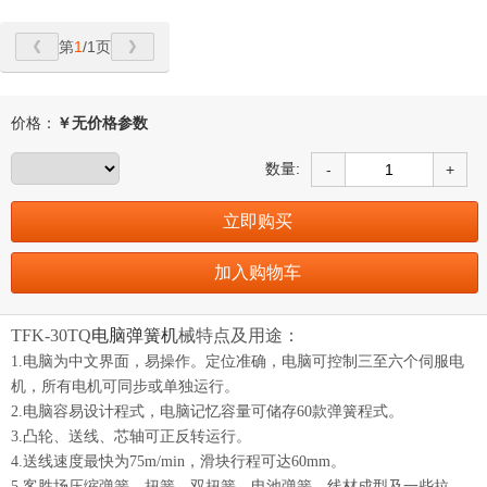
第
1
/1页
价格：
￥
无价格参数
数量:
-
+
立即购买
加入购物车
TFK-30TQ
电脑弹簧机
械
特点及用途：
1.电脑为中文界面，易操作。定位准确，电脑可控制三至六个伺服电
机，所有电机可同步或单独运行。
2.电脑容易设计程式，电脑记忆容量可储存60款弹簧程式。
3.凸轮、送线、芯轴可正反转运行。
4.送线速度最快为75m/min，滑块行程可达60mm。
5.客胜场压缩弹簧、扭簧、双扭簧、电池弹簧、线材成型及一些拉