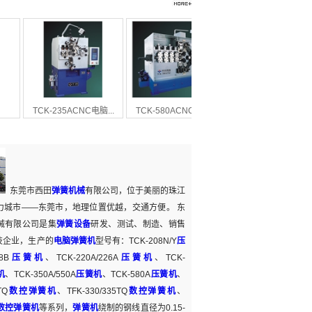
TCK-235ACNC电脑...
TCK-580ACNC电脑...
TFK-320EQ电脑弹...
东莞市西田
弹簧机械
有限公司，位于美丽的珠江
力城市——东莞市，地理位置优越，交通方便。 东
械有限公司是集
弹簧设备
研发、测试、制造、销售
技企业，生产的
电脑弹簧机
型号有：TCK-208N/Y
压
8B
压簧机
、TCK-220A/226A
压簧机
、TCK-
机
、TCK-350A/550A
压簧机
、TCK-580A
压簧机
、
TQ
数控弹簧机
、TFK-330/335TQ
数控弹簧机
、
数控弹簧机
等系列，
弹簧机
绕制的钢线直径为0.15-