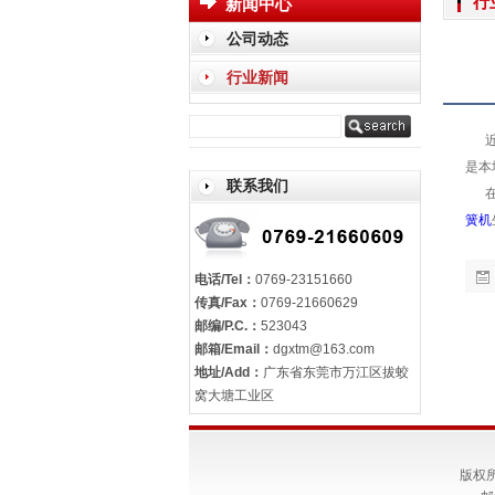
行
新闻中心
公司动态
行业新闻
近来
是本
联系我们
在检
簧机
电话/Tel：
0769-23151660
传真/Fax：
0769-21660629
邮编/P.C.：
523043
邮箱/Email：
dgxtm@163.com
地址/Add：
广东省东莞市万江区拔蛟
窝大塘工业区
版权所