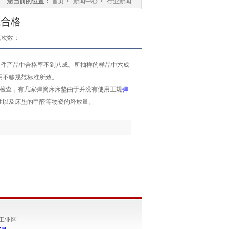
您当前的位置：
首页
新闻中心
行业新闻
成合格
览次数：
件产品中合格率不到八成。所抽样的样品中六成
明不够规范标准所致。
检查，有几家弹簧床床垫由于并没有使用正规
弹
性以及床垫的甲醛等物资的释放量。
塘工业区